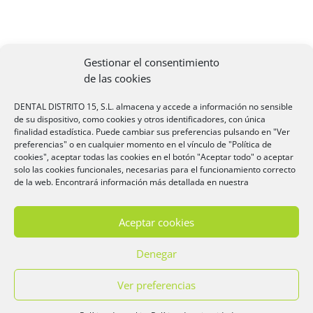
Gestionar el consentimiento
de las cookies
Entradas recientes
DENTAL DISTRITO 15, S.L. almacena y accede a información no sensible
de su dispositivo, como cookies y otros identificadores, con única
¿Cuáles son los tipos de hongos en la boca?
finalidad estadística. Puede cambiar sus preferencias pulsando en "Ver
preferencias" o en cualquier momento en el vínculo de "Política de
¿A qué edad se caen los colmillos?
cookies", aceptar todas las cookies en el botón "Aceptar todo" o aceptar
¿Cuánto duran las carillas dentales?
solo las cookies funcionales, necesarias para el funcionamiento correcto
de la web. Encontrará información más detallada en nuestra
¿Cómo se hace una endodoncia?
Cómo evitar los dientes desgastados
Aceptar cookies
Denegar
Ver preferencias
Aviso legal
-
Política de privacidad
-
Política de